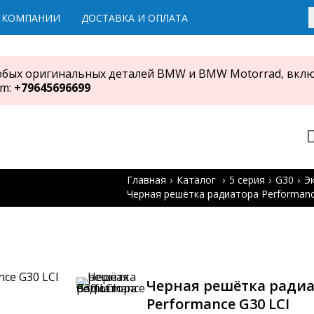
 КОМПАНИИ
ДОСТАВКА И ОПЛАТА
юбых оригинальных деталей BMW и BMW Motorrad, вклю
am:
+79645696699
Главная
Каталог
5 серия
G30
Э
Черная решётка радиатора Performanc
Черная решётка ради
Performance G30 LCI