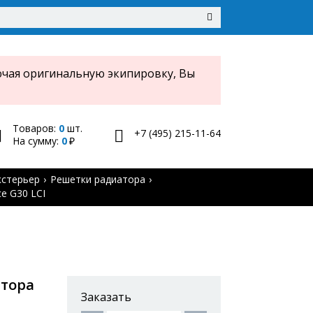
чая оригинальную экипировку, Вы
Товаров:
0
шт.
+7 (495) 215-11-64
На сумму:
0
кстерьер
Решетки радиатора
e G30 LCI
атора
Заказать