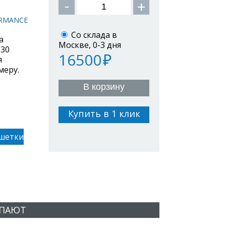
ORMANCE
Со склада в
а
Москве, 0-3 дня
G30
16500
я
меру.
В корзину
Купить в 1 клик
шетки
УПАЮТ