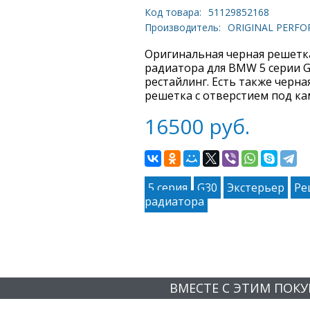
Код товара:
51129852168
Производитель:
ORIGINAL PERF
Оригинальная черная решетк
радиатора для BMW 5 серии 
рестайлинг. Есть также черна
решетка с отверстием под ка
16500
руб.
5 серия
G30
Экстерьер
Ре
радиатора
ВМЕСТЕ С ЭТИМ ПОК