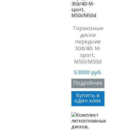
Тормозные
диски
передние
30d/40i M-
sport,
M50i/M50d
53000 руб.
Подробнее
Купить в
один клик