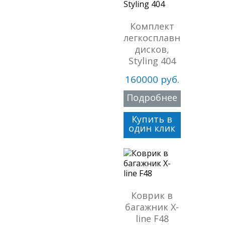
Комплект
легкосплавных
дисков,
Styling 404
160000 руб.
Подробнее
Купить в
один клик
Коврик в
багажник X-
line F48