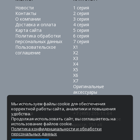
Новости
1 серия
Контакты
2 серия
О компании
3 серия
Доставка и оплата
4 серия
Карта сайта
5 серия
Политика обработки
6 серия
персональных данных
7 серия
Пользовательское
X1
соглашение
X2
X3
X4
X5
X6
X7
Оригинальные
аксессуары
Мы используем файлы cookie для обеспечения
ССЫЛКИ:
КОНТАКТЫ:
корректной работы сайта, аналитики и повышения
Корзина
+7 (495) 215-11-64
удобства.
Продолжая использовать сайт, вы соглашаетесь на
г.
Москва
,
Рублевское
использование файлов cookie.
шоссе, 151 к6
Политика конфиденциальности и обработки
персональных данных